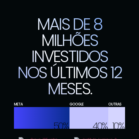
MAIS DE 8
MILHÕES
INVESTIDOS
NOS ÚLTIMOS 12
MESES.
META
GOOGLE
OUTRAS
100
%
100
100
%
%
50%
40%
10%