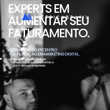
EXPERTS EM
AUMENTAR SEU
FATURAMENTO.
BEM VINDO AO EPICENTRO
DA INOVAÇÃO EM MARKETING DIGITAL.
Fale com um de nossos
especialistas e transforme o
futuro da sua empresa.